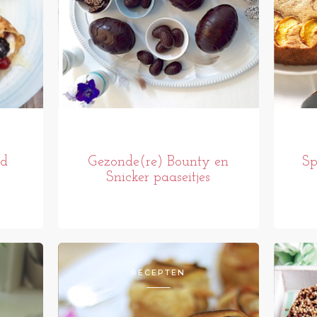
od
Gezonde(re) Bounty en
Sp
Snicker paaseitjes
RECEPTEN