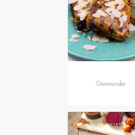
Osawacake
RECEPTEN