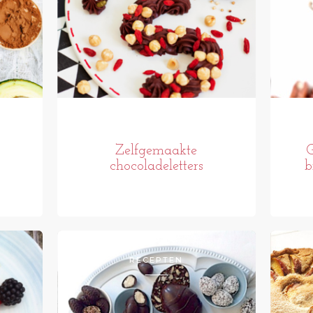
Zelfgemaakte
G
chocoladeletters
b
RECEPTEN