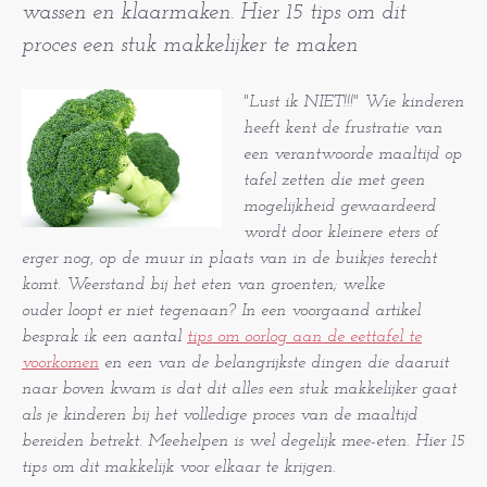
wassen en klaarmaken. Hier 15 tips om dit
proces een stuk makkelijker te maken
"Lust ik NIET!!!"
Wie kinderen
heeft kent de frustratie van
een verantwoorde maaltijd op
tafel zetten die met geen
mogelijkheid gewaardeerd
wordt door kleinere eters of
erger nog, op de muur in plaats van in de buikjes terecht
komt. Weerstand bij het eten van groenten; w
elke
ouder loopt er niet tegenaan?
In een voorgaand artikel
besprak ik een aantal
tips om oorlog aan de eettafel te
voorkomen
en een van de belangrijkste dingen die daaruit
naar boven kwam is dat dit alles een stuk makkelijker gaat
als je kinderen bij het volledige proces van de maaltijd
bereiden betrekt. Meehelpen is wel degelijk mee-eten. Hier 15
tips om dit makkelijk voor elkaar te krijgen.