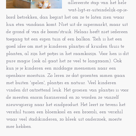
allereerste stap van het hele
wat-ligt-er-uiteindelijk-op-je-
bord betrekken, dan begint het om ze te laten zien waar
hun eten vandaan komt. Niet uit de supermarkt, maar uit
de grond of van de boom/struik. Helaas heeft niet iedereen
toegang tot een eigen tuin of een balkon. Toch is het een
goed idee om met je kinderen plantjes of kruiden thuis te
planten, al zijn het potjes in het raamkozijn. Voor hen is dit
pure magie (ook al gaat het ze veel te langzaam). Ook
kun je je kinderen een middagje meenemen naar een
openbare moestuin. Zo leren ze dat groenten samen gaan
met buiten 'spelen', plantjes en natuur. Veel kinderen
vinden dit ontzettend leuk. Het groeien van plantjes is voor
de meesten enorm fascinerend en zo worden ze vanzelf
nieuwsgierig naar het eindproduct. Het leert ze tevens het
verschil tussen een bloemkool en een broccoli, een verschil
waar veel stadskinderen, zo bleek uit onderzoek, moeite
mee hebben.