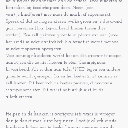
houding die ze aannemen aan de eettafel. Door kinderen te
betrekken bij boodschappen doen. Neem (een
van) je kind(eren) mee naar de markt of supermarkt.
Spreek af dat ze mogen kiezen welke groenten je die avond
gaat bereiden (laat bijvoorbeeld kiezen tussen drie
soorten). Een zelf gekozen groente in plaats van een (voor
het kind) minder aantrekkelijk alternatief wordt met veel
minder mopperen opgegeten.
Voor sommige kinderen werkt het om één groente te mogen
aanwijzen die ze niet hoeven te eten. Champignons
bijvoorbeeld. Als er dan aan tafel "NEE" tegen een andere
groente wordt geroepen (laten het bietjes zijn) kunnen ze
zelf kiezen: Dit keer toch de bietjes proeven, of voortaan
champignons eten. Dit werkt natuurlijk niet bij de
allerkleinsten.
Helpen in de keuken is overigens iets waar je vroeger
dan je denkt mee kunt beginnen. Laat je allerkleinste
kinderen kijken hoe je kookt. Laat ze wennen aan de