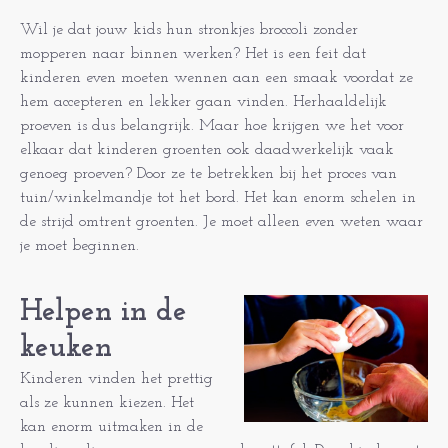
Wil je dat jouw kids hun stronkjes broccoli zonder
mopperen naar binnen werken? Het is een feit dat
kinderen even moeten wennen aan een smaak voordat ze
hem accepteren en lekker gaan vinden. Herhaaldelijk
proeven is dus belangrijk. Maar hoe krijgen we het voor
elkaar dat kinderen groenten ook daadwerkelijk vaak
genoeg proeven? Door ze te betrekken bij het proces van
tuin/winkelmandje tot het bord. Het kan enorm schelen in
de strijd omtrent groenten. Je moet alleen even weten waar
je moet beginnen.
Helpen in de
keuken
Kinderen vinden het prettig
als ze kunnen kiezen. Het
kan enorm uitmaken in de