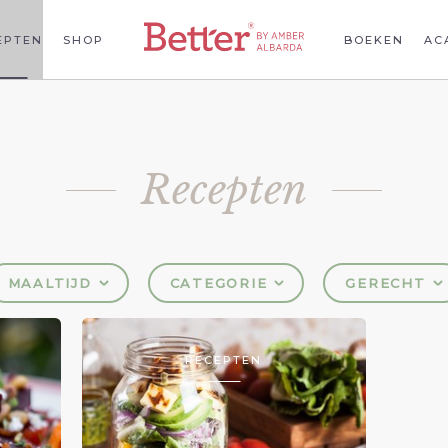
EPTEN
SHOP
BOEKEN
AC
Recepten
MAALTIJD
CATEGORIE
GERECHT
RECEPTEN