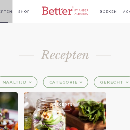
EPTEN
SHOP
BOEKEN
AC
Recepten
MAALTIJD
CATEGORIE
GERECHT
RECEPTEN