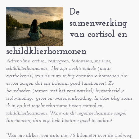
De
samenwerking
van cortisol en
schildklierhormonen
Adrenaline, cortisol, oestrogeen, testosteron, insuline,
schildklierhormonen… Het zijn slechts enkele (maar
overbekende) van de ruim vijftig onmisbare hormonen die
ervoor zorgen dat ons lichaam goed functioneert. Ze
beïnvloeden (samen met het zenuwstelsel) bijvoorbeeld je
stofwisseling, groei en waterhuishouding. In deze blog zoom
ik in op het regelmechanisme tussen cortisol en
schildklierhormonen. Want als dit regelmechanisme soepel
functioneert, dan is je hele bioritme goed in balans!
“Voor me akkert een auto met 75 kilometer over de snelweg.