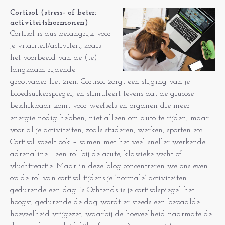
Cortisol (stress- of beter:
activiteitshormonen)
Cortisol is dus belangrijk voor
je vitaliteit/activiteit, zoals
het voorbeeld van de (te)
langzaam rijdende
grootvader liet zien. Cortisol zorgt een stijging van je
bloedsuikerspiegel, en stimuleert tevens dat de glucose
beschikbaar komt voor weefsels en organen die meer
energie nodig hebben, niet alleen om auto te rijden, maar
voor al je activiteiten, zoals studeren, werken, sporten etc.
Cortisol speelt ook – samen met het veel sneller werkende
adrenaline - een rol bij de acute, klassieke vecht-of-
vluchtreactie. Maar in deze blog concentreren we ons even
op de rol van cortisol tijdens je ‘normale’ activiteiten
gedurende een dag. ’s Ochtends is je cortisolspiegel het
hoogst, gedurende de dag wordt er steeds een bepaalde
hoeveelheid vrijgezet, waarbij de hoeveelheid naarmate de