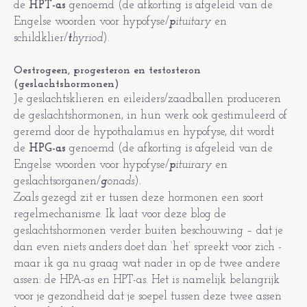
de
HPT-as
genoemd (de afkorting is afgeleid van de
Engelse woorden voor hypofyse/
p
ituitary
en
schildklier/
t
hyriod
).
Oestrogeen, progesteron en testosteron
(geslachtshormonen)
Je geslachtsklieren en eileiders/zaadballen produceren
de geslachtshormonen, in hun werk ook gestimuleerd of
geremd door de hypothalamus en hypofyse, dit wordt
de
HPG-as
genoemd (de afkorting is afgeleid van de
Engelse woorden voor hypofyse/
p
ituirary
en
geslachtsorganen/
g
onads
).
Zoals gezegd zit er tussen deze hormonen een soort
regelmechanisme. Ik laat voor deze blog de
geslachtshormonen verder buiten beschouwing – dat je
dan even niets anders doet dan ‘het’ spreekt voor zich -
maar ik ga nu graag wat nader in op de twee andere
assen: de HPA-as en HPT-as. Het is namelijk belangrijk
voor je gezondheid dat je soepel tussen deze twee assen