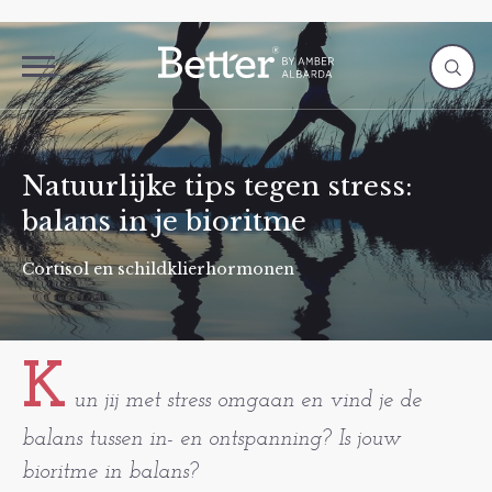
Natuurlijke tips tegen stress:
balans in je bioritme
Cortisol en schildklierhormonen
K
un jij met stress omgaan en vind je de
balans tussen in- en ontspanning? Is jouw
bioritme in balans?