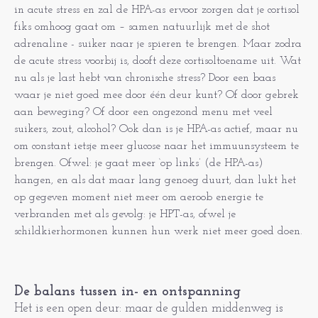
in acute stress en zal de HPA-as ervoor zorgen dat je cortisol
fiks omhoog gaat om – samen natuurlijk met de shot
adrenaline - suiker naar je spieren te brengen. Maar zodra
de acute stress voorbij is, dooft deze cortisoltoename uit. Wat
nu als je last hebt van chronische stress? Door een baas
waar je niet goed mee door één deur kunt? Of door gebrek
aan beweging? Of door een ongezond menu met veel
suikers, zout, alcohol? Ook dan is je HPA-as actief, maar nu
om constant ietsje meer glucose naar het immuunsysteem te
brengen. Ofwel: je gaat meer ‘op links’ (de HPA-as)
hangen, en als dat maar lang genoeg duurt, dan lukt het
op gegeven moment niet meer om aeroob energie te
verbranden met als gevolg: je HPT-as, ofwel je
schildkierhormonen kunnen hun werk niet meer goed doen.
De balans tussen in- en ontspanning
Het is een open deur: maar de gulden middenweg is