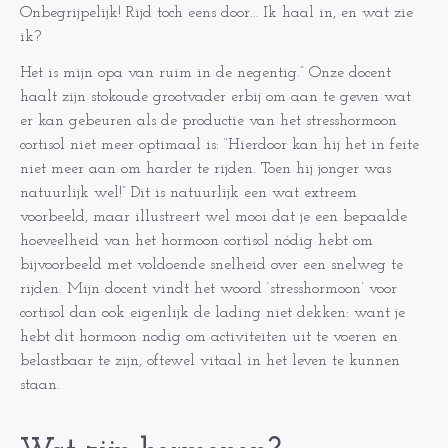
Onbegrijpelijk! Rijd toch eens door… Ik haal in, en wat zie
ik?
Het is mijn opa van ruim in de negentig.” Onze docent
haalt zijn stokoude grootvader erbij om aan te geven wat
er kan gebeuren als de productie van het stresshormoon
cortisol niet meer optimaal is: “Hierdoor kan hij het in feite
niet meer aan om harder te rijden. Toen hij jonger was
natuurlijk wel!” Dit is natuurlijk een wat extreem
voorbeeld, maar illustreert wel mooi dat je een bepaalde
hoeveelheid van het hormoon cortisol nódig hebt om
bijvoorbeeld met voldoende snelheid over een snelweg te
rijden. Mijn docent vindt het woord ‘stresshormoon’ voor
cortisol dan ook eigenlijk de lading niet dekken: want je
hebt dit hormoon nodig om activiteiten uit te voeren en
belastbaar te zijn, oftewel vitaal in het leven te kunnen
staan.