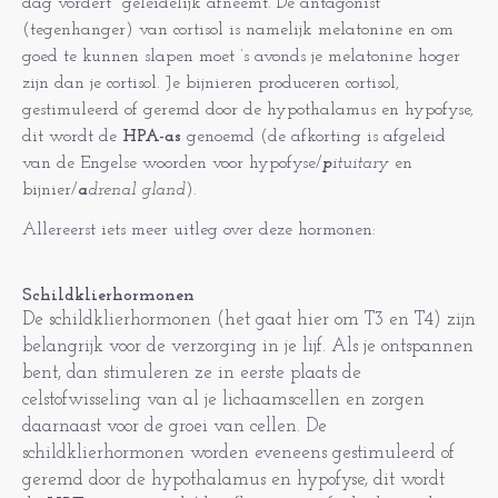
dag vordert geleidelijk afneemt. De antagonist
(tegenhanger) van cortisol is namelijk melatonine en om
goed te kunnen slapen moet ’s avonds je melatonine hoger
zijn dan je cortisol. Je bijnieren produceren cortisol,
gestimuleerd of geremd door de hypothalamus en hypofyse,
dit wordt de
HPA-as
genoemd (de afkorting is afgeleid
van de Engelse woorden voor hypofyse/
p
ituitary
en
bijnier/
a
drenal gland
).
Allereerst iets meer uitleg over deze hormonen:
Schildklierhormonen
De schildklierhormonen (het gaat hier om T3 en T4) zijn
belangrijk voor de verzorging in je lijf. Als je ontspannen
bent, dan stimuleren ze in eerste plaats de
celstofwisseling van al je lichaamscellen en zorgen
daarnaast voor de groei van cellen. De
schildklierhormonen worden eveneens gestimuleerd of
geremd door de hypothalamus en hypofyse, dit wordt