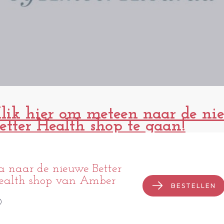
lik hier om meteen naar de ni
etter Health shop te gaan!
a naar de nieuwe Better
ealth shop van Amber
BESTELLEN
0