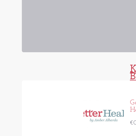
K
B
G
H
€