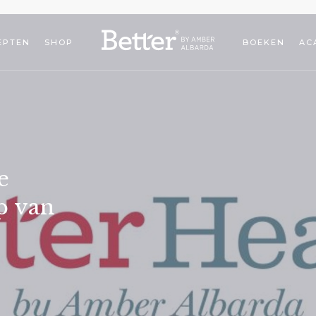
EPTEN
SHOP
BOEKEN
AC
e
p van