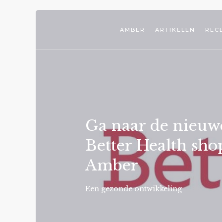
AMBER
ARTIKELEN
REC
Ga naar de nieuw
Better Health sho
Amber
Een gezonde ontwikkeling