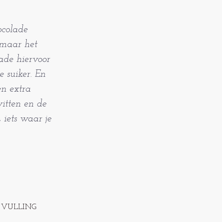
ocolade
, maar het
lade hiervoor
e suiker. En
en extra
witten en de
, iets waar je
 VULLING