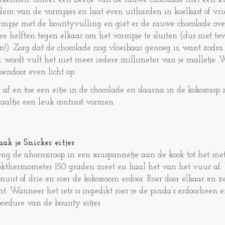
dem van de vormpjes en laat even uitharden in koelkast of vri
rmpje met de bountyvulling en giet er de rauwe chocolade ove
ee helften tegen elkaar om het vormpje te sluiten (dus niet te
in!). Zorg dat de chocolade nog vloeibaar genoeg is, want zodra
k wordt vult het niet meer iedere millimeter van je malletje.
ssendoor even licht op.
l af en toe een eitje in de chocolade en daarna in de kokosrasp 
haaltje een leuk contrast vormen.
ak je Snicker eitjes
eng de ahornsiroop in een sauspannetje aan de kook tot het me
okthermometer 150 graden meet en haal het van het vuur af.
nuut of drie en roer de kokosroom erdoor. Roer door elkaar en 
nt. Wanneer het iets is ingedikt roer je de pinda’s erdoorheen 
ocedure van de bounty eitjes.