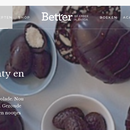
EPTEN
SHOP
BOEKEN
AC
ty en
olade. Nou
kt. Gezonde
en nootjes