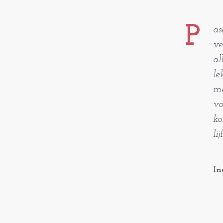
P
as
ve
al
le
me
vo
ko
li
In