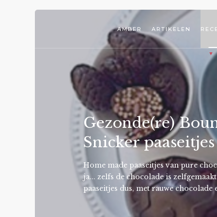
AMBER
ARTIKELEN
REC
Gezonde(re) Boun
Snicker paaseitjes
Home made paaseitjes van pure choc
ja... zelfs de chocolade is zelfgemaa
paaseitjes dus, met rauwe chocolade 