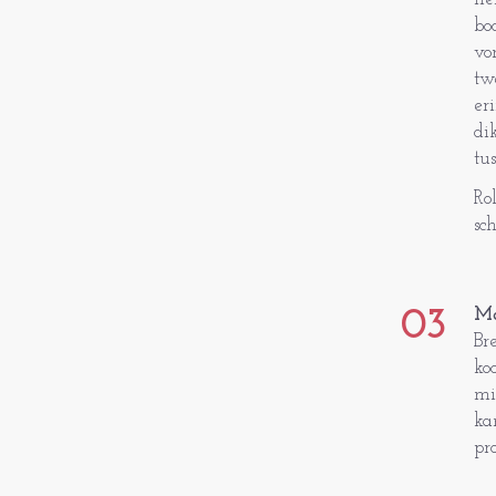
bo
vo
tw
er
di
tu
Ro
sc
03
Ma
Br
ko
mi
ka
pr