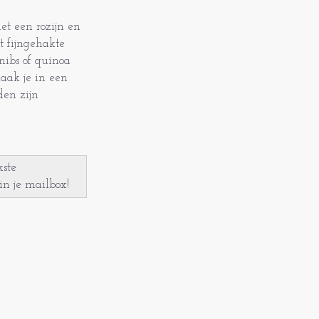
t een rozijn en
t fijngehakte
nibs of quinoa
aak je in een
den zijn
kste
in je mailbox!