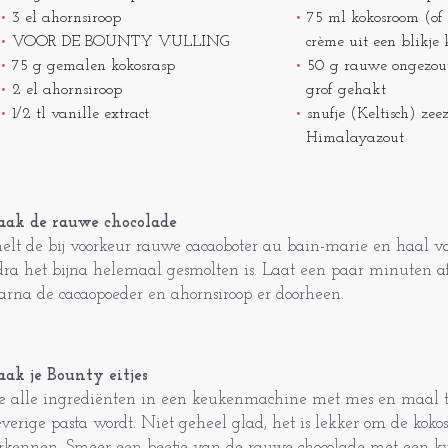
3 el ahornsiroop
75 ml kokosroom (of
VOOR DE BOUNTY VULLING
crème uit een blikje
75 g gemalen kokosrasp
50 g rauwe ongezout
2 el ahornsiroop
grof gehakt
1/2 tl vanille extract
snufje (Keltisch) zeez
Himalayazout
ak de rauwe chocolade
elt de bij voorkeur rauwe cacaoboter au bain-marie en haal v
dra het bijna helemaal gesmolten is. Laat een paar minuten af
arna de cacaopoeder en ahornsiroop er doorheen.
ak je Bounty eitjes
e alle ingrediënten in een keukenmachine met mes en maal t
everige pasta wordt. Niet geheel glad, het is lekker om de kokos
rkennen. Smeer een beetje van de rauwe chocolade met een kw