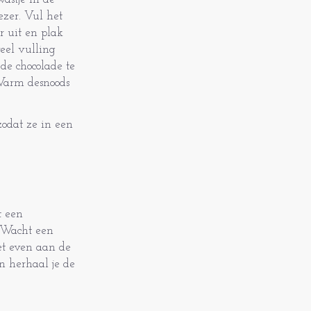
ezer. Vul het
r uit en plak
veel vulling
 de chocolade te
 Warm desnoods
zodat ze in een
t een
 Wacht een
zet even aan de
en herhaal je de