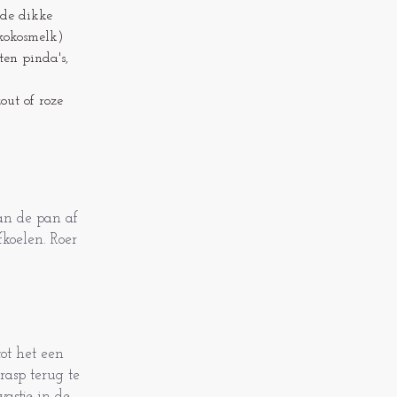
 de dikke
 kokosmelk)
en pinda's,
out of roze
an de pan af
koelen. Roer
ot het een
rasp terug te
astje in de