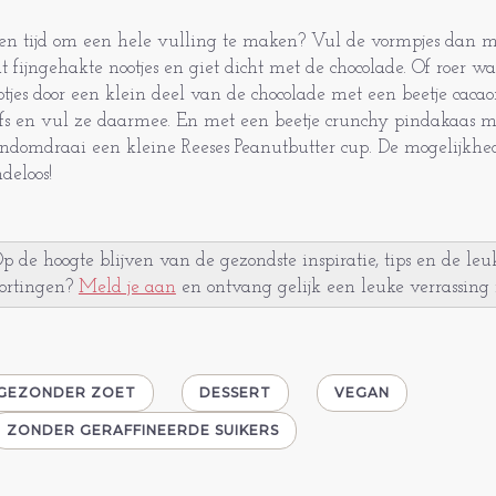
en tijd om een hele vulling te maken? Vul de vormpjes dan me
t fijngehakte nootjes en giet dicht met de chocolade. Of roer wa
otjes door een klein deel van de chocolade met een beetje cacao
fs en vul ze daarmee. En met een beetje crunchy pindakaas m
ndomdraai een kleine Reeses Peanutbutter cup. De mogelijkhe
ndeloos!
p de hoogte blijven van de gezondste inspiratie, tips en de leu
ortingen?
Meld je aan
en ontvang gelijk een leuke verrassing 
GEZONDER ZOET
DESSERT
VEGAN
ZONDER GERAFFINEERDE SUIKERS