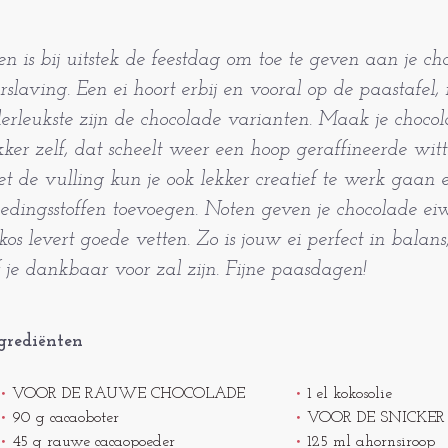
en is bij uitstek de feestdag om toe te geven aan je ch
rslaving. Een ei hoort erbij en vooral op de paastafel
lerleukste zijn de chocolade varianten. Maak je choco
kker zelf, dat scheelt weer een hoop geraffineerde witt
t de vulling kun je ook lekker creatief te werk gaan 
edingsstoffen toevoegen. Noten geven je chocolade ei
kos levert goede vetten. Zo is jouw ei perfect in balans
jf je dankbaar voor zal zijn. Fijne paasdagen!
grediënten
VOOR DE RAUWE CHOCOLADE
1 el kokosolie
90 g cacaoboter
VOOR DE SNICKER
45 g rauwe cacaopoeder
125 ml ahornsiroop