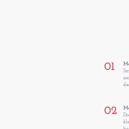
01
Ma
Sm
zo
da
02
Ma
Do
kl
he