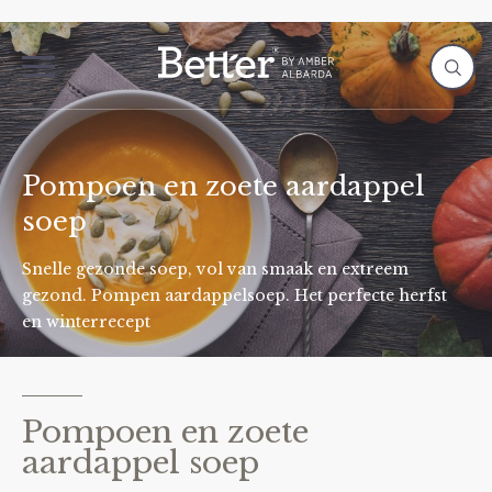
Pompoen en zoete aardappel
soep
Snelle gezonde soep, vol van smaak en extreem
gezond. Pompen aardappelsoep. Het perfecte herfst
en winterrecept
Pompoen en zoete
aardappel soep