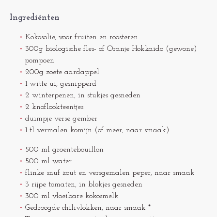
Ingrediënten
Kokosolie, voor fruiten en roosteren
300g biologische fles- of Oranje Hokkaido (gewone)
pompoen
200g zoete aardappel
1 witte ui, gesnipperd
2 winterpenen, in stukjes gesneden
2 knoflookteentjes
duimpje verse gember
1 tl vermalen komijn (of meer, naar smaak)
500 ml groentebouillon
500 ml water
flinke snuf zout en versgemalen peper, naar smaak
3 rijpe tomaten, in blokjes gesneden
300 ml vloeibare kokosmelk
Gedroogde chilivlokken, naar smaak *