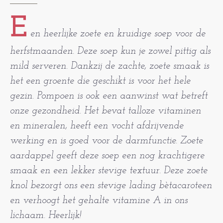
E
en heerlijke zoete en kruidige soep voor de
herfstmaanden. Deze soep kun je zowel pittig als
mild serveren. Dankzij de zachte, zoete smaak is
het een groente die geschikt is voor het hele
gezin. Pompoen is ook een aanwinst wat betreft
onze gezondheid. Het bevat talloze vitaminen
en mineralen, heeft een vocht afdrijvende
werking en is goed voor de darmfunctie. Zoete
aardappel geeft deze soep een nog krachtigere
smaak en een lekker stevige textuur. Deze zoete
knol bezorgt ons een stevige lading bètacaroteen
en verhoogt het gehalte vitamine A in ons
lichaam. Heerlijk!