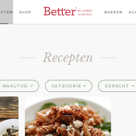
EPTEN
SHOP
BOEKEN
AC
Recepten
MAALTIJD
CATEGORIE
GERECHT
RECEPTEN