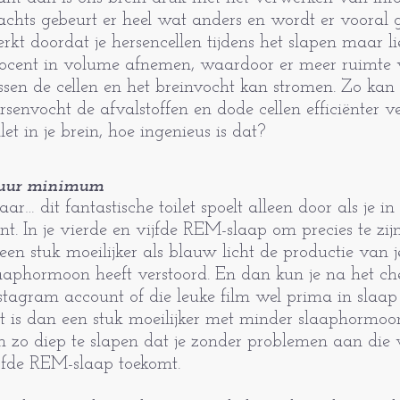
chts gebeurt er heel wat anders en wordt er vooral g
rkt doordat je hersencellen tijdens het slapen maar lie
ocent in volume afnemen, waardoor er meer ruimte 
ssen de cellen en het breinvocht kan stromen. Zo kan
rsenvocht de afvalstoffen en dode cellen efficiënter v
ilet in je brein, hoe ingenieus is dat?
 uur minimum
ar… dit fantastische toilet spoelt alleen door als je in
nt. In je vierde en vijfde REM-slaap om precies te zij
 een stuk moeilijker als blauw licht de productie van j
aaphormoon heeft verstoord. En dan kun je na het ch
stagram account of die leuke film wel prima in slaap
t is dan een stuk moeilijker met minder slaaphor­moo
 zo diep te slapen dat je zonder problemen aan die 
jfde REM-slaap toekomt.