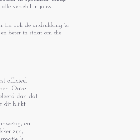
lle verschil in jouw
n. En ook de uitdrukking ‘er
 en beter in staat om die
t officieel
bben. Onze
geleerd dan dat
dit blijkt
aanwezig, en
kker zijn,
matie. ‘s