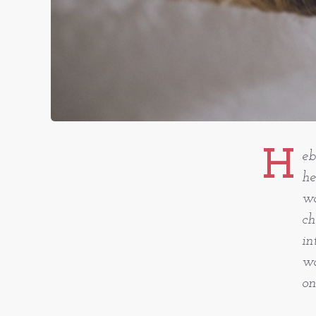
H
eb
he
wa
ch
in
wa
on