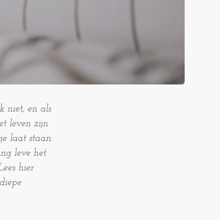
 niet, en als
t leven zijn
e laat staan:
ang leve het
Lees hier
 diepe