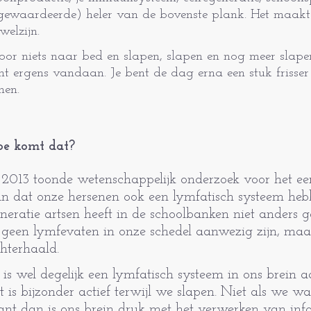
rgewaardeerde) heler van de bovenste plank. Het maakt a
welzijn.
 voor niets naar bed en slapen, slapen en nog meer slape
mt ergens vandaan. Je bent de dag erna een stuk frisser
men.
e komt dat?
 2013 toonde wetenschappelijk onder­zoek voor het eers
n dat onze hersenen ook een lymfatisch systeem he
neratie artsen heeft in de schoolbanken niet anders 
 geen lymfevaten in onze schedel aanwezig zijn, maar 
hterhaald.
 is wel degelijk een lymfatisch systeem in ons brein 
t is bijzonder actief terwijl we slapen. Niet als we wa
nt dan is ons brein druk met het verwerken van infor