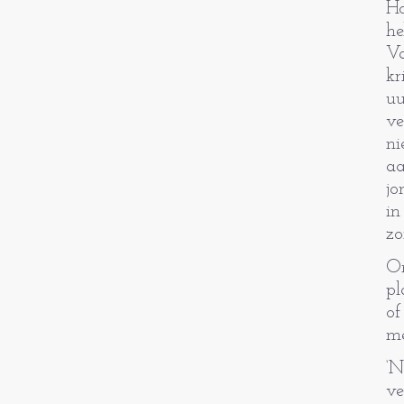
Ho
he
Va
kr
uu
ve
ni
aa
jo
in
zo
Om
pl
of
me
‘N
ve