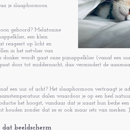
an je slaaphormoon
oon ge­hoord? Melatonine
ppelklier, een klein
at reageert op licht en
llen in het netvlies van
s donker wordt gaat onze pijnappelklier (vanaf een uur
aat door tot middernacht, dan vermin­dert de aanmaak,
af een uur of acht? Het slaaphormoon vertraagt je ad
haamstemperatuur dalen waardoor je op een heel natuurl
roductie het hoogst, vandaar dat je naast hun bedje een
nt houden zonder dat ze er ook maar iets van mer­ken. Je
 dat beeldscherm