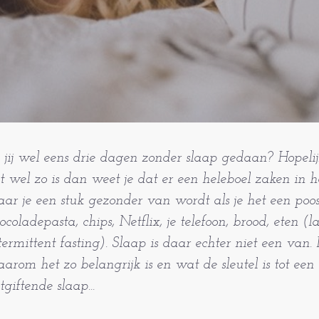
 jij wel eens drie dagen zonder slaap gedaan? Hopelijk
t wel zo is dan weet je dat er een heleboel zaken in he
ar je een stuk gezonder van wordt als je het een poosj
ocoladepasta, chips, Netflix, je telefoon, brood, eten (l
termittent fasting). Slaap is daar echter niet een van. 
arom het zo belangrijk is en wat de sleutel is tot een
tgiftende slaap...