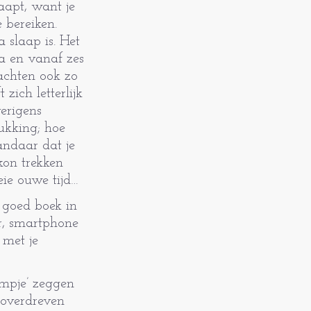
laapt, want je
 bereiken.
slaap is. Het
na en vanaf zes
achten ook zo
zich letterlijk
verigens
rukking; hoe
ndaar dat je
kon trekken
eie ouwe tijd…
 goed boek in
er, smartphone
 met je
lmpje’ zeggen
 overdreven