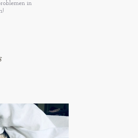
problemen in
n!
s