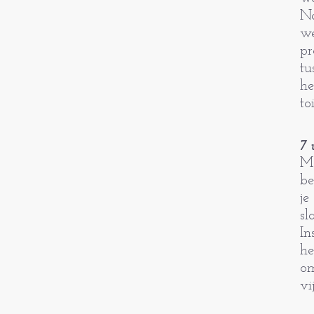
Na
we
pr
tu
he
to
7
Ma
be
je
sl
In
he
om
vi