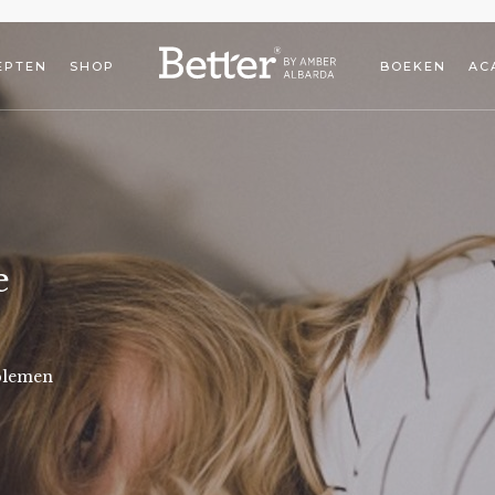
EPTEN
SHOP
BOEKEN
AC
e
blemen