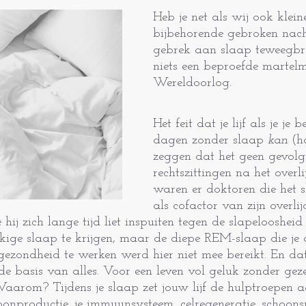
Heb je net als wij ook klei
bijbehorende gebroken nach
gebrek aan slaap te­weegbr
niets een beproefde martel
Wereldoorlog.
Het feit dat je lijf als je je
dagen zonder slaap
kan
(h
zeggen dat het geen gevolge
rechtszittingen na het over
waren er doktoren die het 
als cofactor van zijn overli
ij zich lange tijd liet inspuiten tegen de slapelooshe
kige slaap te krijgen, maar de diepe REM-slaap die je
 gezondheid te werken werd hier niet mee bereikt. En dat
de basis van alles. Voor een leven vol geluk zonder gez
 Waarom? Tij­dens je slaap zet jouw lijf de hulptroepen
onproductie, je immuunsys­teem, celregeneratie, schoon