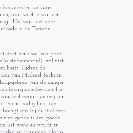
ne kinderen en de vaak
ten, dan weet je wat een
engt. Het was niet voor
methode in de Tweede
 best doet heus wel een paar
allo studententijd), wil niet
n heeft. Tijdens de
lijden van Michael Jackson
slaapgebrek van de zanger
jden beargumen­teerden. Het
id was weliswaar genoeg om
 als mens nodig hebt om
 brengt ons bij de titel van
eur en gedoe is een goede,
 aan het werk en wordt er
spoelen en opruimen. Slaap