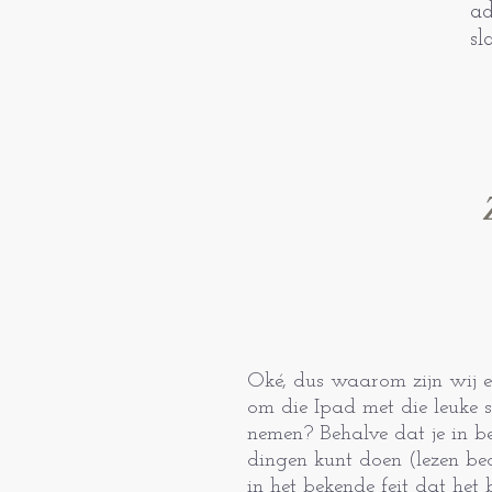
ad
sl
Oké, dus waarom zijn wij e
om die Ipad met die leuke 
nemen? Behalve dat je in b
dingen kunt doen (lezen be
in het bekende feit dat het