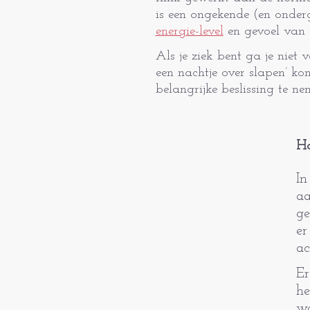
is een ongekende (en on­de
energie-level
en gevoel van 
Als je ziek bent ga je niet
een nachtje over slapen’ ko
belangrijke beslissing te ne
Ho
In
aa
ge
er
ac
Er
he
wa