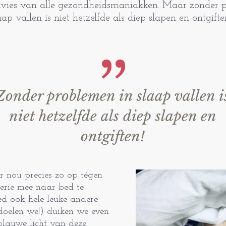
vies van alle gezond­heidsmaniakken. Maar zonder 
aap vallen is niet hetzelfde als diep slapen en ontgifte
Zonder problemen in slaap vallen i
niet hetzelfde als diep slapen en
ontgiften!
r nou precies zo op tégen
serie mee naar bed te
ed ook hele leuke andere
doelen we!) duiken we even
 blauwe licht van deze