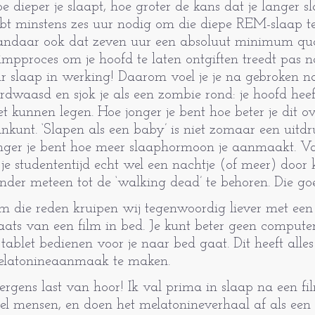
e dieper je slaapt, hoe groter de kans dat je langer s
bt minstens zes uur nodig om die diepe REM-slaap te
ndaar ook dat zeven uur een absoluut minimum qua 
impproces om je hoofd te laten ontgif­ten treedt pas 
r slaap in werking! Daarom voel je je na gebroken n
rdwaasd en sjok je als een zombie rond: je hoofd heeft 
et kunnen legen. Hoe jonger je bent hoe beter je dit o
nkunt. ‘Slapen als een baby’ is niet zomaar een uitd
nger je bent hoe meer slaaphormoon je aanmaakt. Va
 je studententijd echt wel een nachtje (of meer) door 
nder me­teen tot de ‘walking dead’ te behoren. Die go
 die reden kruipen wij tegenwoor­dig liever met een
aats van een film in bed. Je kunt beter geen comput
 tablet bedienen voor je naar bed gaat. Dit heeft alles
latonineaanmaak te maken.
ergens last van hoor! Ik val prima in slaap na een fi
el men­sen, en doen het melatonineverhaal af als een