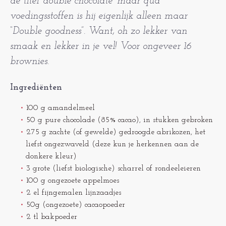
de titel ‘double chocolate’ maar qua
voedingsstoffen is hij eigenlijk alleen maar
“Double goodness”. Want, oh zo lekker van
smaak en lekker in je vel! Voor ongeveer 16
brownies.
Ingrediënten
100 g amandelmeel
50 g pure chocolade (85% cacao), in stukken gebroken
275 g zachte (of gewelde) gedroogde abrikozen, het
liefst ongezwaveld (deze kun je herkennen aan de
donkere kleur)
3 grote (liefst biologische) scharrel of rondeeleieren
100 g ongezoete appelmoes
2 el fijngemalen lijnzaadjes
50g (ongezoete) cacaopoeder
2 tl bakpoeder