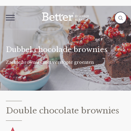
Dubbel chocolade brownies
Zachte brownies met verstopte groenten
Double chocolate brownies