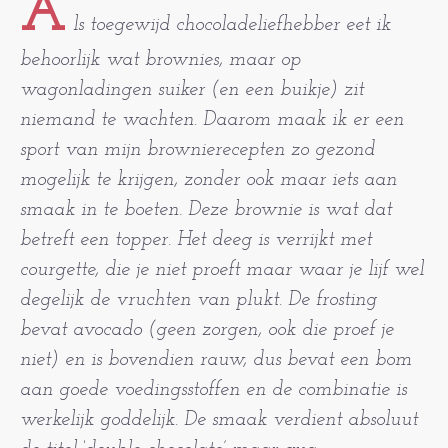
A
ls toegewijd chocoladeliefhebber eet ik
behoorlijk wat brownies, maar op
wagonladingen suiker (en een buikje) zit
niemand te wachten. Daarom maak ik er een
sport van mijn brownierecepten zo gezond
mogelijk te krijgen, zonder ook maar iets aan
smaak in te boeten. Deze brownie is wat dat
betreft een topper. Het deeg is verrijkt met
courgette, die je niet proeft maar waar je lijf wel
degelijk de vruchten van plukt. De frosting
bevat avocado (geen zorgen, ook die proef je
niet) en is bovendien rauw, dus bevat een bom
aan goede voedingsstoffen en de combinatie is
werkelijk goddelijk. De smaak verdient absoluut