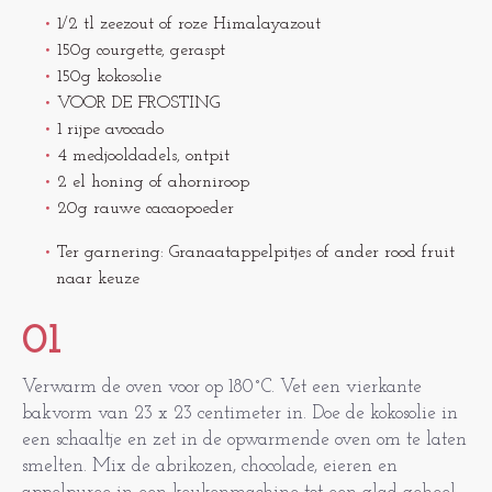
1/2 tl zeezout of roze Himalayazout
150g courgette, geraspt
150g kokosolie
VOOR DE FROSTING
1 rijpe avocado
4 medjooldadels, ontpit
2 el honing of ahorniroop
20g rauwe cacaopoeder
Ter garnering: Granaatappelpitjes of ander rood fruit
naar keuze
01
Verwarm de oven voor op 180˚C. Vet een vierkante
bakvorm van 23 x 23 centimeter in. Doe de kokosolie in
een schaaltje en zet in de opwarmende oven om te laten
smelten. Mix de abrikozen, chocolade, eieren en