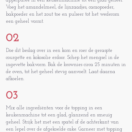
appelpuree in een keukenmachine tot een glad geheel.
Voeg het amandelmeel, de lijnzaadjes, cacaopoeder,
bakpoeder en het zout toe en pulseer tot het wederom
een geheel vormt.
02
Doe dit beslag over in een kom en roer de geraspte
courgette en kokosolie erdoor. Schep het mengsel in de
ingevette bakvorm. Bak de brownies circa 25 minuten in
de oven, tot het geheel stevig aanvoelt. Laat daarna
afkoelen.
03
Mix alle ingrediënten voor de topping in een
keukenmachine tot een glad, glanzend en smeuïg
geheel. Strijk het met een spatel of de achterkant van
een lepel over de afgekoelde cake. Garneer met topping