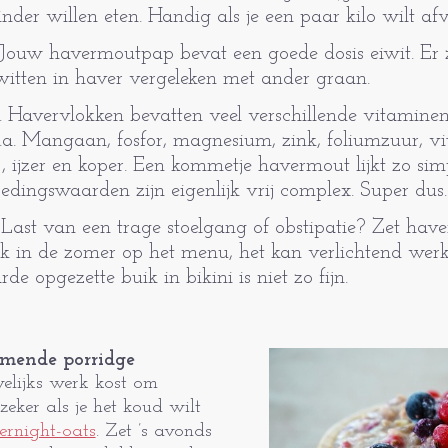
nder willen eten. Handig als je een paar kilo wilt af
 Jouw havermoutpap bevat een goede dosis eiwit. Er zi
witten in haver vergeleken met ander graan.
. Havervlokken bevatten veel verschillende vitamine
.a. Mangaan, fosfor, magnesium, zink, foliumzuur, v
, ijzer en koper. Een kommetje havermout lijkt zo si
edingswaarden zijn eigenlijk vrij complex. Super dus.
. Last van een trage stoelgang of obstipatie? Zet ha
k in de zomer op het menu, het kan verlichtend wer
rde opgezette buik in bikini is niet zo fijn.
rmende porridge
welijks werk kost om
eker als je het koud wilt
ernight-oats
. Zet ’s avonds