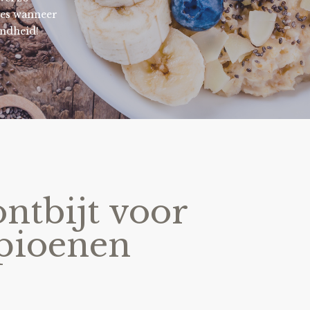
cies wanneer
ondheid!
ontbijt voor
pioenen