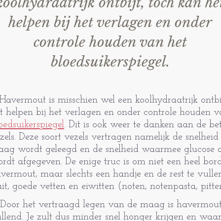
koolhydraatrijk ontbijt, toch kan he
helpen bij het verlagen en onder
controle houden van het
bloedsuikerspiegel.
 Havermout is misschien wel een koolhydraatrijk ontbi
t helpen bij het verlagen en onder controle houden v
oedsuikerspiegel
. Dit is ook weer te danken aan de be
zels. Deze soort vezels vertragen namelijk de snelhe
ag wordt geleegd en de snelheid waarmee glucose a
rdt afgegeven. De enige truc is om niet een heel bor
vermout, maar slechts een handje en de rest te vulle
uit, goede vetten en eiwitten (noten, notenpasta, pitte
 Door het vertraagd legen van de maag is havermout
llend. Je zult dus minder snel honger krijgen en waars