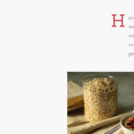
H
av
wo
va
vr
ge