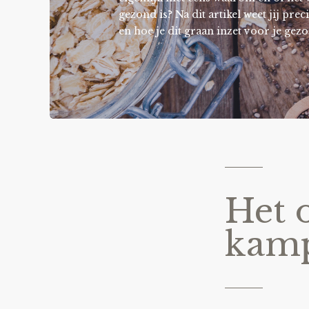
gezond is? Na dit artikel weet jij pre
en hoe je dit graan inzet voor je gez
Het 
kam