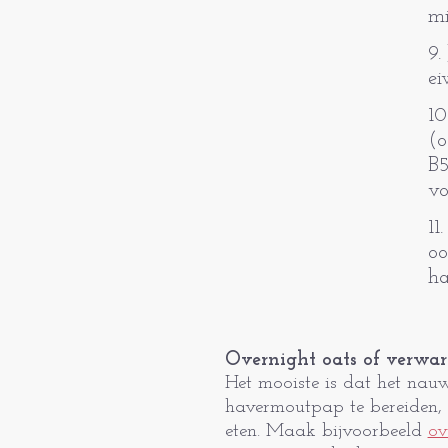
mi
9.
ei
10
(o
B5
vo
11
oo
ha
Overnight oats of verwa
Het mooiste is dat het nau
havermoutpap te bereiden, z
eten. Maak bijvoorbeeld
ov