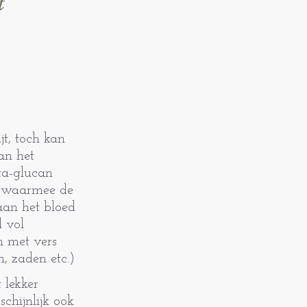
t
jt, toch kan
an het
ta-glucan
id waarmee de
an het bloed
d vol
n met vers
n, zaden etc.)
 lekker
chijnlijk ook