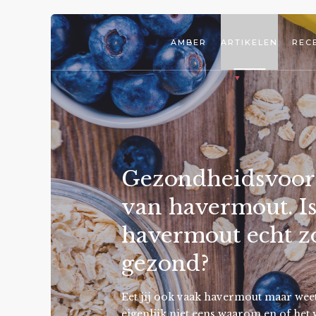
AMBER
ARTIKELEN
REC
Gezondheidsvoor
van havermout. I
havermout echt z
gezond?
Eet jij ook vaak havermout maar weet
eigenlijk niet eens waarom en of het 