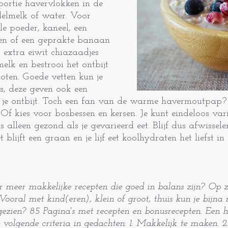
portie havervlokken in de
elmelk of water. Voor
le poeder, kaneel, een
sen of een geprakte banaan
 extra eiwit chiazaadjes
elk en bestrooi het ontbijt
oten. Goede vetten kun je
s, deze geven ook een
n je ontbijt. Toch een fan van de warme havermoutpap
. Of kies voor bosbessen en kersen. Je kunt eindeloos va
alleen gezond als je gevarieerd eet. Blijf dus afwisselen
 blijft een graan en je lijf eet koolhydraten het liefst 
r meer makkelijke recepten die goed in balans zijn? Op 
Vooral met kind(eren), klein of groot, thuis kun je bijna 
ien? 85 Pagina's met recepten en bonusrecepten. Een he
volgende criteria in gedachten: 1. Makkelijk te maken. 2. 