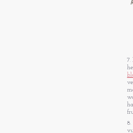
7.
he
bl
ve
ma
wo
ha
fr
8.
vu