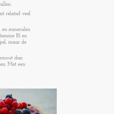
vallen.
t relatief veel
n en mineralen
itamine B1 en
mpel, maar de
vermout dan
ken. Met een