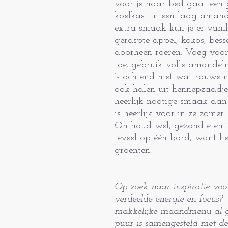
voor je naar bed gaat een 
koelkast in een laag amand
extra smaak kun je er vanil
geraspte appel, kokos, bes
doorheen roeren. Voeg voor
toe, gebruik volle amandelm
‘s ochtend met wat rauwe n
ook halen uit hennepzaadje
heerlijk nootige smaak aa
is heerlijk voor in ze zomer
Onthoud wel, gezond eten is 
teveel op één bord, want het
groenten.
Op zoek naar inspiratie voo
verdeelde energie en focus? 
makkelijke maandmenu al gez
puur is samengesteld met de 