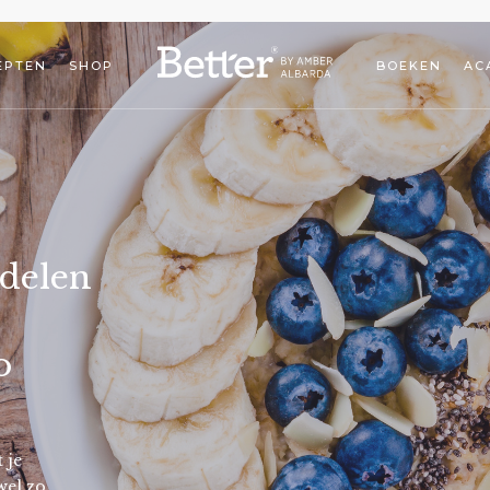
EPTEN
SHOP
BOEKEN
AC
delen
s
o
 je
wel zo