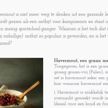
ermout is niet meer weg te denken uit een gezonde leef
rdt gezien als een ontbijt voor kampioenen en staat
n menig sportschool-ganger. Waarom is het toch dat di
ij oubollige) ontbijt zo populair is geworden, en is het
zond?
Havermout, een graan me
Toegegeven, het is een gra
graag graan-vrij (Paleo), 
eet is havermout zeker een
hier waarom havermout een 
1. Havermout is makkelijk te
overnacht geweekt wordt i
Ideaal voor een koud en fris