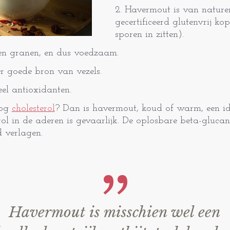
2. Havermout is van naturen 
gecertificeerd glutenvrij ko
sporen in zitten).
ren granen, en dus voedzaam.
er goede bron van vezels.
eel antioxidanten.
oog
cholesterol
? Dan is havermout, koud of warm, een ide
ol in de aderen is gevaarlijk. De oplosbare beta-glucan
d verlagen.
Havermout is misschien wel een