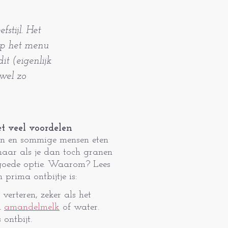
stijl. Het
 op het menu
t (eigenlijk
 wel zo
t veel voordelen
an en sommige mensen eten
maar als je dan toch granen
 goede optie. Waarom? Lees
prima ontbijtje is:
 verteren, zeker als het
n
amandelmelk
of water.
 ontbijt.