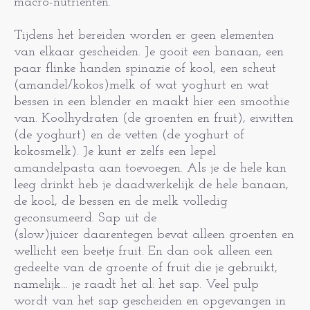
macro-nutriënten.
Tijdens het bereiden worden er geen elementen
van elkaar gescheiden. Je gooit een banaan, een
paar flinke handen spinazie of kool, een scheut
(amandel/kokos)melk of wat yoghurt en wat
bessen in een blender en maakt hier een smoothie
van. Koolhydraten (de groenten en fruit), eiwitten
(de yoghurt) en de vetten (de yoghurt of
kokosmelk). Je kunt er zelfs een lepel
amandelpasta aan toevoegen. Als je de hele kan
leeg drinkt heb je daadwerkelijk de hele banaan,
de kool, de bessen en de melk volledig
geconsumeerd. Sap uit de
(slow)juicer daarentegen bevat alleen groenten en
wellicht een beetje fruit. En dan ook alleen een
gedeelte van de groente of fruit die je gebruikt,
namelijk… je raadt het al: het sap. Veel pulp
wordt van het sap gescheiden en opgevangen in