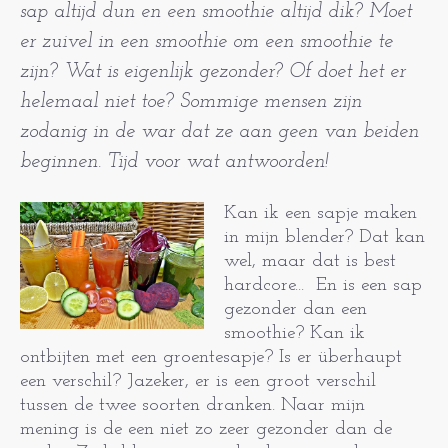
sap altijd dun en een smoothie altijd dik? Moet
er zuivel in een smoothie om een smoothie te
zijn? Wat is eigenlijk gezonder? Of doet het er
helemaal niet toe? Sommige mensen zijn
zodanig in de war dat ze aan geen van beiden
beginnen. Tijd voor wat antwoorden!
Kan ik een sapje maken
in mijn blender? Dat kan
wel, maar dat is best
hardcore... En is een sap
gezonder dan een
smoothie? Kan ik
ontbijten met een groentesapje? Is er überhaupt
een verschil? Jazeker, er is een groot verschil
tussen de twee soorten dranken. Naar mijn
mening is de een niet zo zeer gezonder dan de