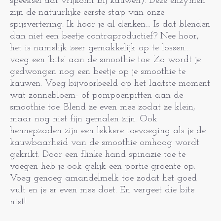
speeksel dat vrijkomt bij kauwen). Deze enzymen
zijn de natuurlijke eerste stap van onze
spijsvertering. Ik hoor je al denken… Is dat blenden
dan niet een beetje contraproductief? Nee hoor,
het is namelijk zeer gemakkelijk op te lossen…
voeg een ‘bite’ aan de smoothie toe. Zo wordt je
gedwongen nog een beetje op je smoothie te
kauwen. Voeg bijvoorbeeld op het laatste moment
wat zonnebloem- of pompoenpitten aan de
smoothie toe. Blend ze even mee zodat ze klein,
maar nog niet fijn gemalen zijn. Ook
hennepzaden zijn een lekkere toevoeging als je de
kauwbaarheid van de smoothie omhoog wordt
gekrikt. Door een flinke hand spinazie toe te
voegen heb je ook gelijk een portie groente op.
Voeg genoeg amandelmelk toe zodat het goed
vult en je er even mee doet. En vergeet die bite
niet!