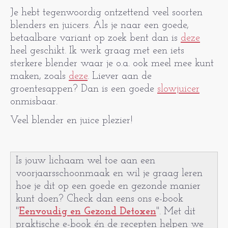
Je hebt tegenwoordig ontzettend veel soorten
blenders en juicers. Als je naar een goede,
betaalbare variant op zoek bent dan is
deze
heel geschikt. Ik werk graag met een iets
sterkere blender waar je o.a. ook meel mee kunt
maken, zoals
deze
. Liever aan de
groentesappen? Dan is een goede
slowjuicer
onmisbaar.
Veel blender en juice plezier!
Is jouw lichaam wel toe aan een
voorjaarsschoonmaak en wil je graag leren
hoe je dit op een goede en gezonde manier
kunt doen? Check dan eens ons e-book
"
Eenvoudig en Gezond Detoxen
". Met dit
praktische e-book én de recepten helpen we