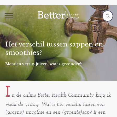
Het verschil tussen sappen en
smoothies?
Blenden versus juicen; wat is gezonder?
I
n de online Better Health Community krijg ik
vaak de vraag: Wat is het verschil tussen een
(groene) smoothie en een (groente)sap? Is een