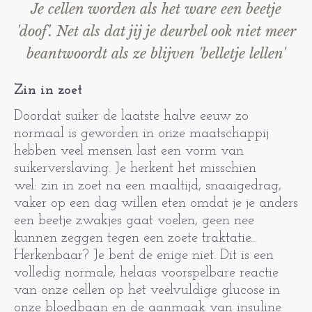
Je cellen worden als het ware een beetje
'doof'. Net als dat jij je deurbel ook niet meer
beantwoordt als ze blijven 'belletje lellen'
Zin in zoet
Doordat suiker de laatste halve eeuw zo
normaal is geworden in onze maatschappij
hebben veel mensen last een vorm van
suikerverslaving. Je herkent het misschien
wel: zin in zoet na een maaltijd, snaaigedrag,
vaker op een dag willen eten omdat je je anders
een beetje zwakjes gaat voelen, geen nee
kunnen zeggen tegen een zoete traktatie...
Herkenbaar? Je bent de enige niet. Dit is een
volledig normale, helaas voorspelbare reactie
van onze cellen op het veelvuldige glucose in
onze bloedbaan en de aanmaak van insuline