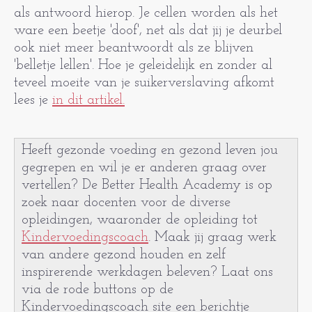
als antwoord hierop. Je cellen worden als het
ware een beetje 'doof', net als dat jij je deurbel
ook niet meer beantwoordt als ze blijven
'belletje lellen'. Hoe je geleidelijk en zonder al
teveel moeite van je suikerverslaving afkomt
lees je
in dit artikel.
Heeft gezonde voeding en gezond leven jou
gegrepen en wil je er anderen graag over
vertellen? De Better Health Academy is op
zoek naar docenten voor de diverse
opleidingen, waaronder de opleiding tot
Kindervoedingscoach
. Maak jij graag werk
van andere gezond houden en zelf
inspirerende werkdagen beleven? Laat ons
via de rode buttons op de
Kindervoedingscoach site een berichtje