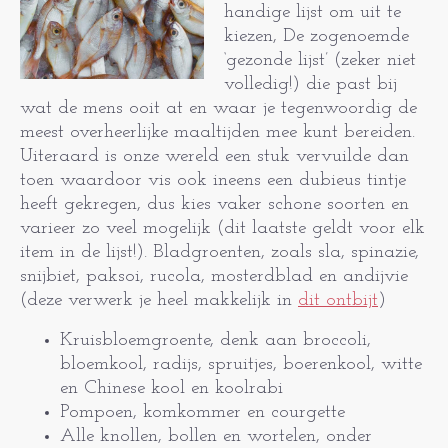
handige lijst om uit te
kiezen, De zogenoemde
‘gezonde lijst’ (zeker niet
volledig!) die past bij
wat de mens ooit at en waar je tegenwoordig de
meest overheerlijke maaltijden mee kunt bereiden.
Uiteraard is onze wereld een stuk vervuilde dan
toen waardoor vis ook ineens een dubieus tintje
heeft gekregen, dus kies vaker schone soorten en
varieer zo veel mogelijk (dit laatste geldt voor elk
item in de lijst!).
Bladgroenten, zoals sla, spinazie,
snijbiet, paksoi, rucola, mosterdblad en andijvie
(deze verwerk je heel makkelijk in
dit ontbijt
)
Kruisbloemgroente, denk aan broccoli,
bloemkool, radijs, spruitjes, boerenkool, witte
en Chinese kool en koolrabi
Pompoen, komkommer en courgette
Alle knollen, bollen en wortelen, onder