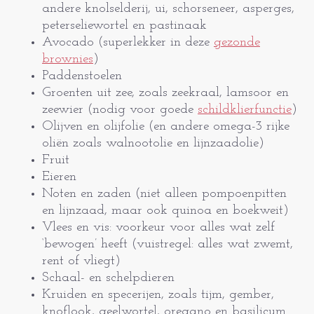
andere knolselderij, ui, schorseneer, asperges,
peterseliewortel en pastinaak
Avocado (superlekker in deze
gezonde
brownies
)
Paddenstoelen
Groenten uit zee, zoals zeekraal, lamsoor en
zeewier (nodig voor goede
schildklierfunctie
)
Olijven en olijfolie (en andere omega-3 rijke
oliën zoals walnootolie en lijnzaadolie)
Fruit
Eieren
Noten en zaden (niet alleen pompoenpitten
en lijnzaad, maar ook quinoa en boekweit)
Vlees en vis: voorkeur voor alles wat zelf
‘bewogen’ heeft (vuistregel: alles wat zwemt,
rent of vliegt)
Schaal- en schelpdieren
Kruiden en specerijen, zoals tijm, gember,
knoflook, geelwortel, oregano en basilicum