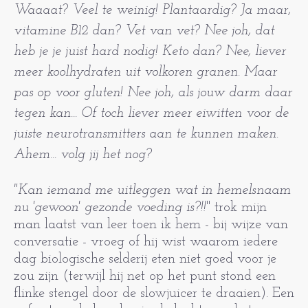
Waaaat? Veel te weinig! Plantaardig? Ja maar,
vitamine B12 dan? Vet van vet? Nee joh, dat
heb je je juist hard nodig! Keto dan? Nee, liever
meer koolhydraten uit volkoren granen. Maar
pas op voor gluten! Nee joh, als jouw darm daar
tegen kan... Of toch liever meer eiwitten voor de
juiste neurotransmitters aan te kunnen maken.
Ahem... volg jij het nog?
"Kan iemand me uitleggen wat in hemelsnaam
nu 'gewoon' gezonde voeding is?!!
" trok mijn
man laatst van leer toen ik hem - bij wijze van
conversatie - vroeg of hij wist waarom iedere
dag biologische selderij eten niet goed voor je
zou zijn (terwijl hij net op het punt stond een
flinke stengel door de slowjuicer te draaien). Een