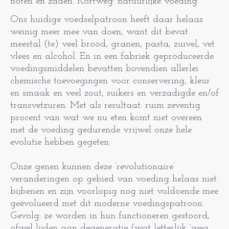
noten en zaden. Kortweg: natuurlijke voeding.
Ons huidige voedselpatroon heeft daar helaas
weinig meer mee van doen, want dit bevat
meestal (te) veel brood, granen, pasta, zuivel, vet
vlees en alcohol. En in een fabriek geproduceerde
voedingsmiddelen bevatten bovendien allerlei
chemische toevoegingen voor conservering, kleur
en smaak en veel zout, suikers en verzadigde en/of
transvetzuren. Met als resultaat: ruim zeventig
procent van wat we nu eten komt niet overeen
met de voeding gedurende vrijwel onze hele
evolutie hebben gegeten.
Onze genen kunnen deze ‘revolutionaire’
veranderingen op gebied van voeding helaas niet
bijbenen en zijn voorlopig nog niet voldoende mee
geëvolueerd met dit moderne voedingspatroon.
Gevolg: ze worden in hun functioneren gestoord,
ofwel lijden aan degeneratie (wat letterlijk ‘weg