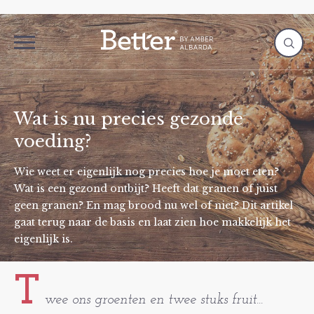
Wat is nu precies gezonde
voeding?
Wie weet er eigenlijk nog precies hoe je moet eten?
Wat is een gezond ontbijt? Heeft dat granen of juist
geen granen? En mag brood nu wel of niet? Dit artikel
gaat terug naar de basis en laat zien hoe makkelijk het
eigenlijk is.
T
wee ons groenten en twee stuks fruit...