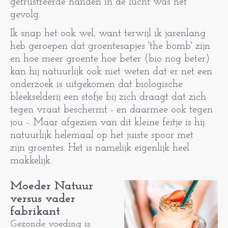
gefrustreerde handen in de lucht was het
gevolg.
Ik snap het ook wel, want terwijl ik jarenlang
heb geroepen dat groentesapjes 'the bomb' zijn
en hoe meer groente hoe beter (bio nog beter)
kan hij natuurlijk ook niet weten dat er net een
onderzoek is uitgekomen dat biologische
bleekselderij een stofje bij zich draagt dat zich
tegen vraat beschermt - en daarmee ook tegen
jou -. Maar afgezien van dit kleine feitje is hij
natuurlijk helemaal op het juiste spoor met
zijn groentes. Het is namelijk eigenlijk heel
makkelijk.
Moeder Natuur
versus vader
fabrikant
Gezonde voeding is