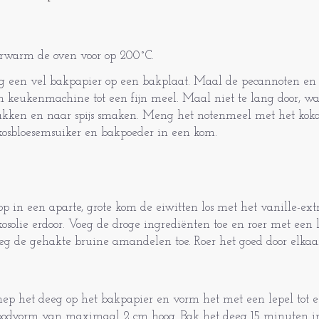
rwarm de oven voor op 200˚C.
g een vel bakpapier op een bakplaat. Maal de pecannoten e
n keukenmachine tot een fijn meel. Maal niet te lang door, w
akken en naar spijs smaken. Meng het notenmeel met het koko
kosbloesemsuiker en bakpoeder in een kom.
op in een aparte, grote kom de eiwitten los met het vanille-ext
kosolie erdoor. Voeg de droge ingrediënten toe en roer met een l
eg de gehakte bruine amandelen toe. Roer het goed door elkaa
hep het deeg op het bakpapier en vorm het met een lepel tot e
oodvorm van maximaal 2 cm hoog. Bak het deeg 15 minuten in