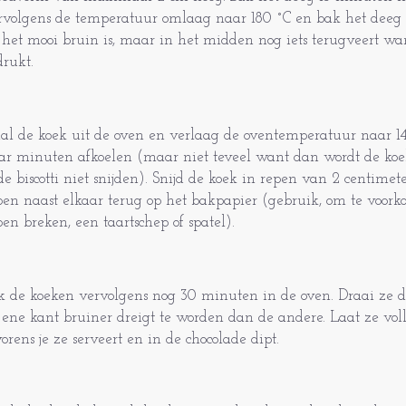
rvolgens de temperatuur omlaag naar 180 ˚C en bak het deeg
t het mooi bruin is, maar in het midden nog iets terugveert wa
drukt.
al de koek uit de oven en verlaag de oventemperatuur naar 14
ar minuten afkoelen (maar niet teveel want dan wordt de koe
 de biscotti niet snijden). Snijd de koek in repen van 2 centimet
pen naast elkaar terug op het bakpapier (gebruik, om te voor
pen breken, een taartschep of spatel).
k de koeken vervolgens nog 30 minuten in de oven. Draai ze d
 ene kant bruiner dreigt te worden dan de andere. Laat ze vol
vorens je ze serveert en in de chocolade dipt.