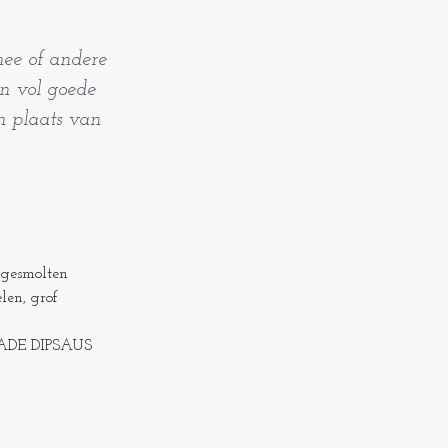
thee of andere
n vol goede
n plaats van
, gesmolten
len, grof
DE DIPSAUS