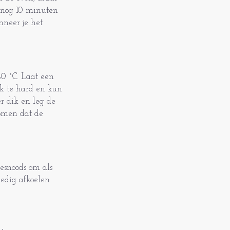
 nog 10 minuten
nneer je het
0 ˚C. Laat een
k te hard en kun
er dik en leg de
komen dat de
esnoods om als
ledig afkoelen