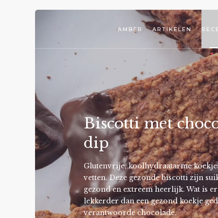
AMBER
ARTIKELEN
REC
Biscotti met choc
dip
Glutenvrije, koolhydraatarme koekje
vetten. Deze gezonde biscotti zijn sui
gezond en extreem heerlijk. Wat is er
lekkerder dan een gezond koekje ged
verantwoorde chocolade.