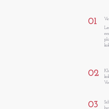
01
Ve
Le
ee
pl
ko
02
Kl
ko
Vo
03
Sc
br