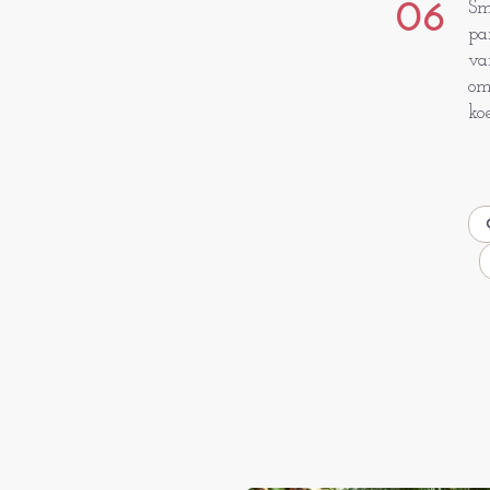
06
Sm
pa
va
om
ko