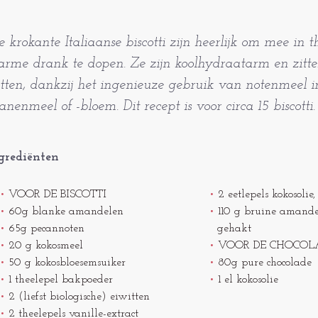
e krokante Italiaanse biscotti zijn heerlijk om mee in 
rme drank te dopen. Ze zijn koolhydraatarm en zitte
tten, dankzij het ingenieuze gebruik van notenmeel i
anenmeel of -bloem. Dit recept is voor circa 15 biscotti.
grediënten
VOOR DE BISCOTTI
2 eetlepels kokosolie
60g blanke amandelen
110 g bruine amande
65g pecannoten
gehakt
20 g kokosmeel
VOOR DE CHOCOLA
50 g kokosbloesemsuiker
80g pure chocolade
1 theelepel bakpoeder
1 el kokosolie
2 (liefst biologische) eiwitten
2 theelepels vanille-extract