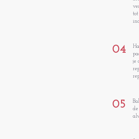
ve
to
in
04
Ha
pa
je
re
re
05
Ba
de
al