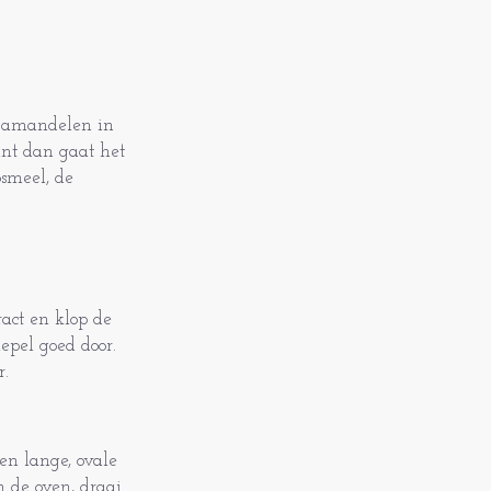
n amandelen in
ant dan gaat het
smeel, de
ract en klop de
epel goed door.
r.
en lange, ovale
 de oven, draai