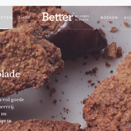
EPTEN
SHOP
BOEKEN
AC
olade
s vol goede
kervrij,
 nu
ipt in