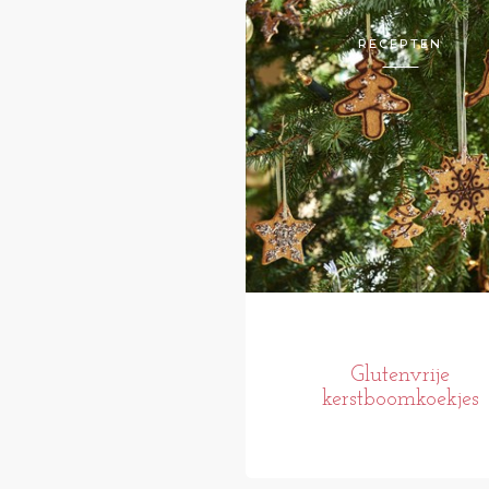
RECEPTEN
Glutenvrije
kerstboomkoekjes