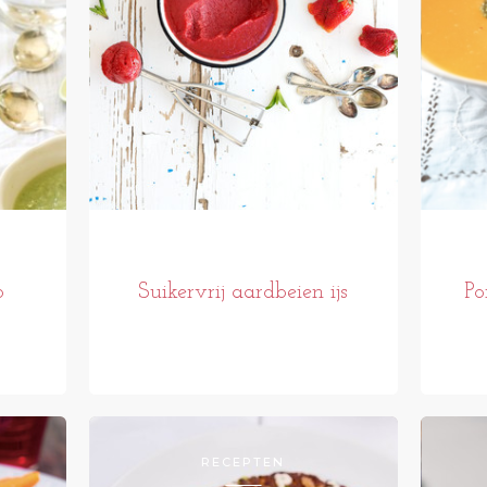
p
Suikervrij aardbeien ijs
Po
RECEPTEN