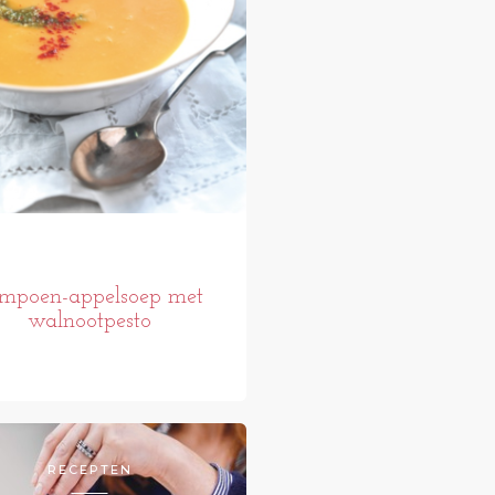
mpoen-appelsoep met
walnootpesto
RECEPTEN