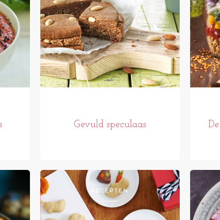
s
Gevuld speculaas
De
RECEPTEN