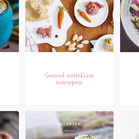
Gezond sinterklaas
marsepein
RECEPTEN