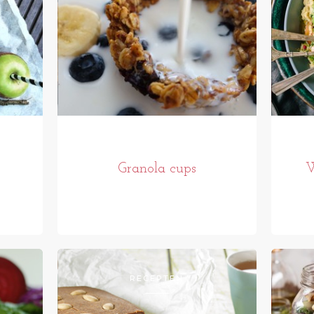
Granola cups
W
RECEPTEN