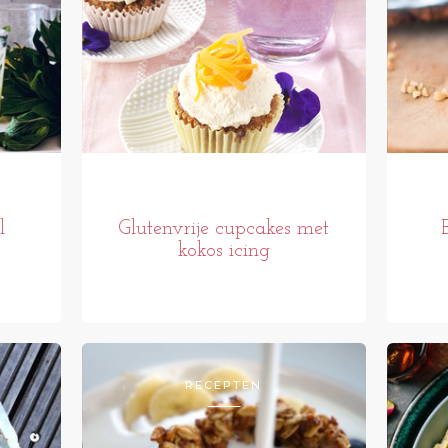
l
Glutenvrije cupcakes met
kokos icing
RECEPTEN