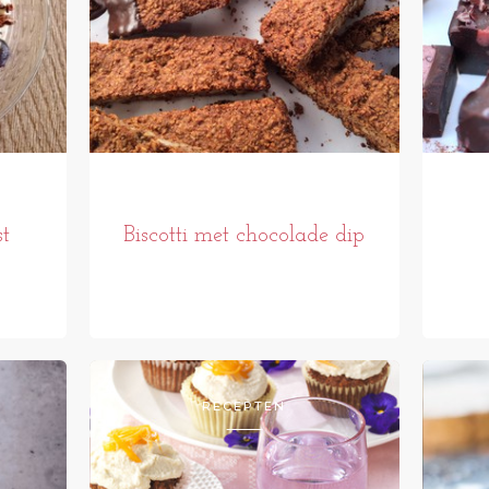
st
Biscotti met chocolade dip
RECEPTEN