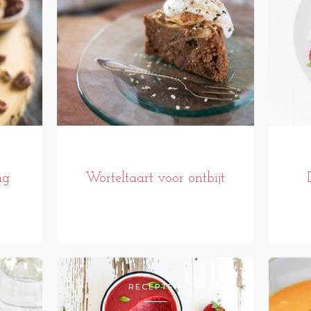
ng
Worteltaart voor ontbijt
RECEPTEN