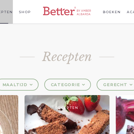
EPTEN
SHOP
BOEKEN
AC
Recepten
MAALTIJD
CATEGORIE
GERECHT
RECEPTEN