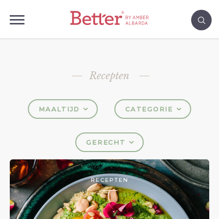
Recepten
MAALTIJD
CATEGORIE
GERECHT
RECEPTEN