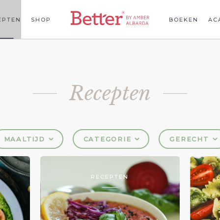
EPTEN
SHOP
BOEKEN
AC
Recepten
MAALTIJD
CATEGORIE
GERECHT
RECEPTEN