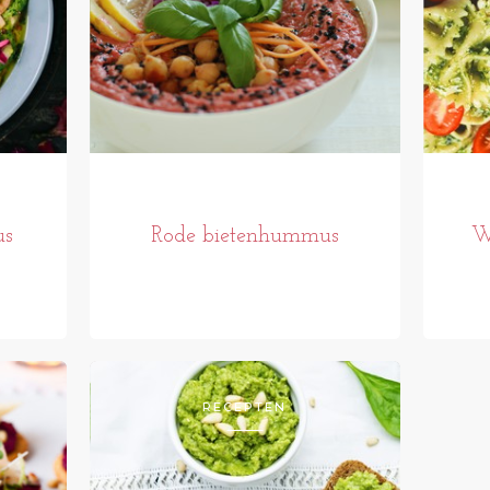
us
Rode bietenhummus
W
RECEPTEN