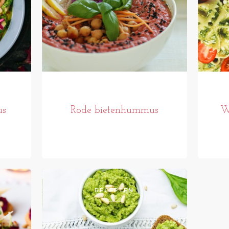
us
Rode bietenhummus
W
RECEPTEN