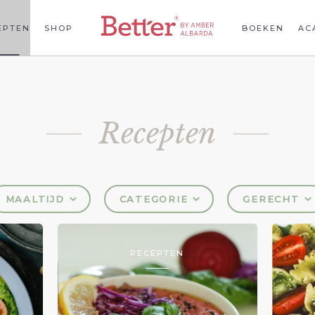
EPTEN
SHOP
BOEKEN
AC
Recepten
MAALTIJD
CATEGORIE
GERECHT
RECEPTEN