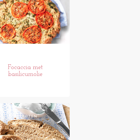
Focaccia met
basilicumolie
RECEPTEN