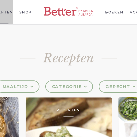
EPTEN
SHOP
BOEKEN
AC
Recepten
MAALTIJD
CATEGORIE
GERECHT
RECEPTEN