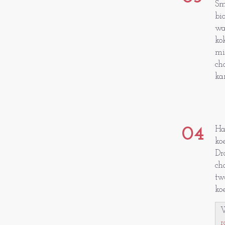
Sm
bi
wa
ko
mi
ch
ka
04
Ha
ko
Dr
ch
tw
koe
W
r