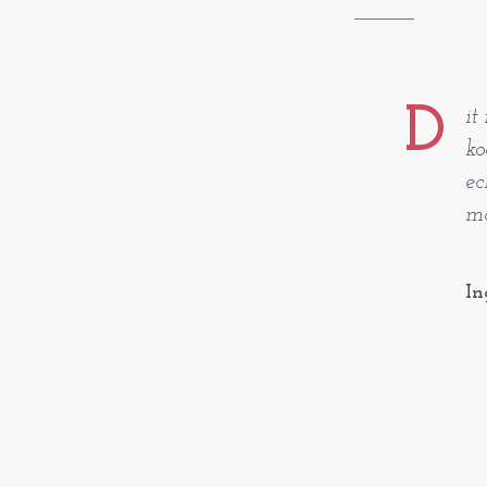
D
it
ko
ec
mo
In