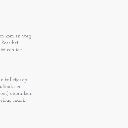
een kom en voeg
 Roer het
ot een iets
e balletjes op
ultaat, een
ons) gebruiken.
ladelaag maakt.