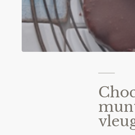
Choc
munt
vleu