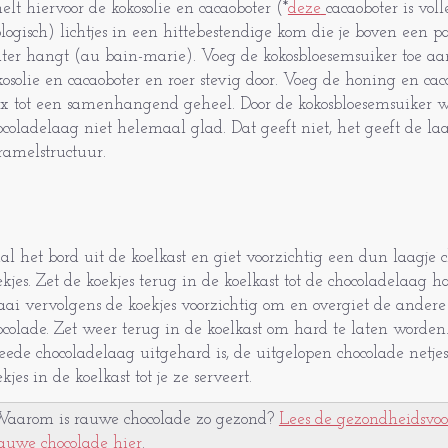
elt hiervoor de kokosolie en cacaoboter (*
deze
cacaoboter is vol
ologisch) lichtjes in een hittebestendige kom die je boven een p
ter hangt (au bain-marie). Voeg de kokosbloesemsuiker toe a
kosolie en cacaoboter en roer stevig door. Voeg de honing en ca
x tot een samenhangend geheel. Door de kokosbloesemsuiker w
ocoladelaag niet helemaal glad. Dat geeft niet, het geeft de laa
ramelstructuur.
al het bord uit de koelkast en giet voorzichtig een dun laagje 
ekjes. Zet de koekjes terug in de koelkast tot de chocoladelaag h
aai vervolgens de koekjes voorzichtig om en overgiet de ander
ocolade. Zet weer terug in de koelkast om hard te laten worden. 
eede chocoladelaag uitgehard is, de uitgelopen chocolade netje
kjes in de koelkast tot je ze serveert.
aarom is rauwe chocolade zo gezond?
Lees de gezondheidsvo
auwe chocolade hier
.