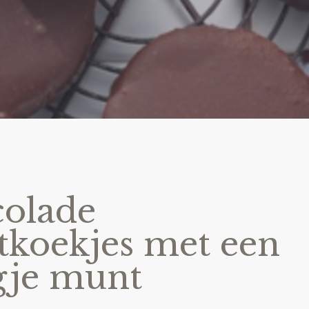
olade
koekjes met een
gje munt