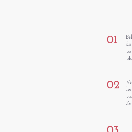
01
Be
de
pe
pl
02
Ve
he
vo
Ze
03