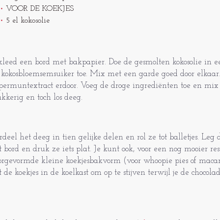
VOOR DE KOEKJES
5 el kokosolie
kleed een bord met bakpapier. Doe de gesmolten kokosolie in 
 kokosbloemsemsuiker toe. Mix met een garde goed door elkaar.
permuntextract erdoor. Voeg de droge ingrediënten toe en mix t
akkerig en toch los deeg.
rdeel het deeg in tien gelijke delen en rol ze tot balletjes. Leg d
t bord en druk ze iets plat. Je kunt ook, voor een nog mooier res
orgevormde kleine koekjesbakvorm (voor whoopie pies of macar
t de koekjes in de koelkast om op te stijven terwijl je de choco