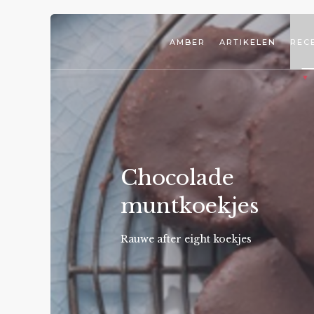
AMBER
ARTIKELEN
REC
Chocolade
muntkoekjes
Rauwe after eight koekjes