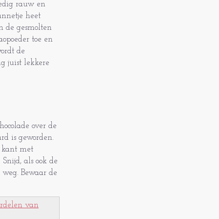
ledig rauw en
annetje heet
an de gesmolten
caopoeder toe en
ordt de
g juist lekkere
chocolade over de
ard is geworden.
e kant met
Snijd, als ook de
s weg. Bewaar de
ordelen van