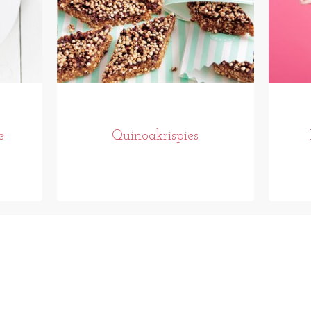
e
Quinoakrispies