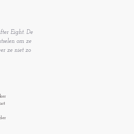
fter Eight. De
nutselen om ze
er ze niet zo
ker
act
der