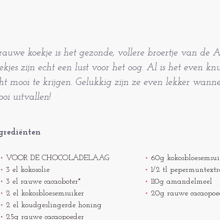
 rauwe koekje is het gezonde, vollere broertje van de A
ekjes zijn echt een lust voor het oog. Al is het even k
ht mooi te krijgen. Gelukkig zijn ze even lekker wanne
oi uitvallen!
grediënten
VOOR DE CHOCOLADELAAG
60g kokosbloesemsui
3 el kokosolie
1/2 tl pepermuntextr
3 el rauwe cacaoboter*
110g amandelmeel
2 el kokosbloesemsuiker
20g rauwe cacaopoe
2 el koudgeslingerde honing
25g rauwe cacaopoeder