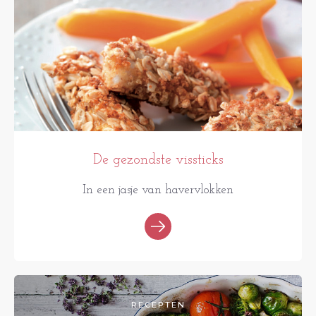
De gezondste vissticks
In een jasje van havervlokken
RECEPTEN