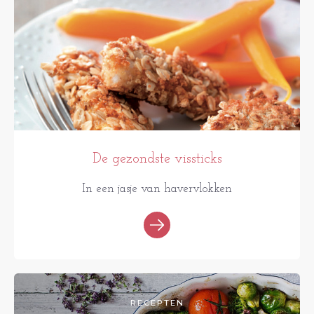
De gezondste vissticks
In een jasje van havervlokken
RECEPTEN