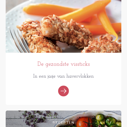
De gezondste vissticks
In een jasje van havervlokken
RECEPTEN