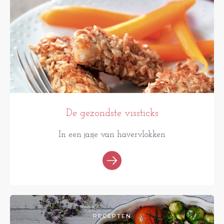
De gezondste vissticks
In een jasje van havervlokken
RECEPTEN