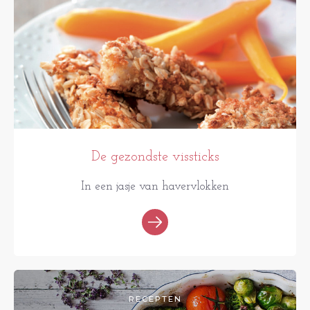
De gezondste vissticks
In een jasje van havervlokken
RECEPTEN