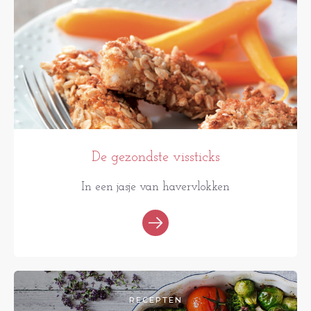
De gezondste vissticks
In een jasje van havervlokken
RECEPTEN