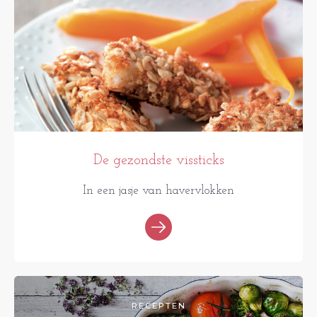
De gezondste vissticks
In een jasje van havervlokken
RECEPTEN