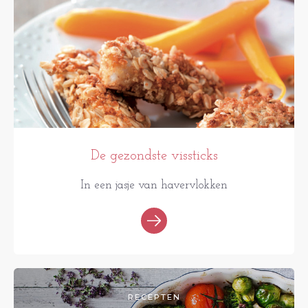
De gezondste vissticks
In een jasje van havervlokken
RECEPTEN