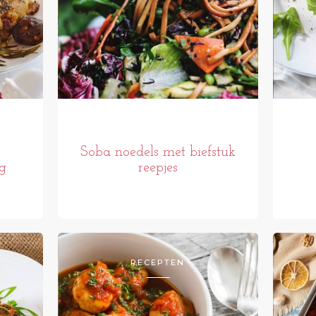
Soba noedels met biefstuk
g
reepjes
RECEPTEN