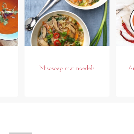
-
Misosoep met noedels
Au