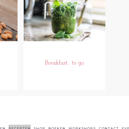
Breakfast... to go
LEN
RECEPTEN
SHOP
BOEKEN
WORKSHOPS
CONTACT
EV