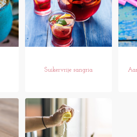
Suikervrije sangria
Aar
RECEPTEN