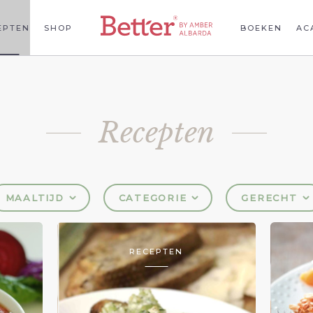
EPTEN
SHOP
BOEKEN
AC
Recepten
MAALTIJD
CATEGORIE
GERECHT
RECEPTEN