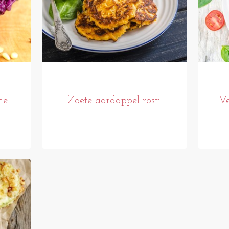
he
Zoete aardappel rösti
Ve