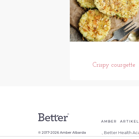
Crispy courgette
AMBER
ARTIKE
., Better Health A
2017-2026 Amber Albarda
®