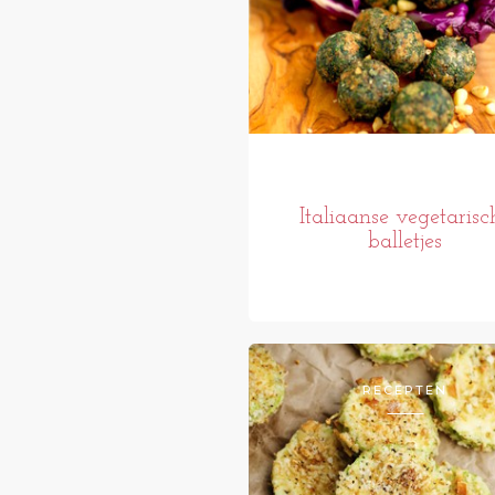
Italiaanse vegetarisc
balletjes
RECEPTEN