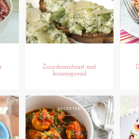
s
Zuurdesemtoast met
D
bonenspread
RECEPTEN