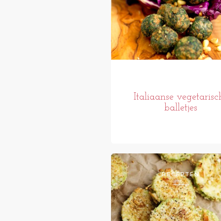
Italiaanse vegetarisc
balletjes
RECEPTEN