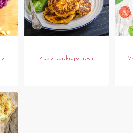
he
Zoete aardappel rösti
Ve