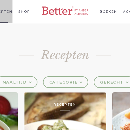
EPTEN
SHOP
BOEKEN
AC
Recepten
MAALTIJD
CATEGORIE
GERECHT
RECEPTEN