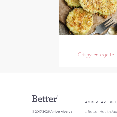
Crispy courgette
AMBER
ARTIKE
., Better Health A
2017-2026 Amber Albarda
®