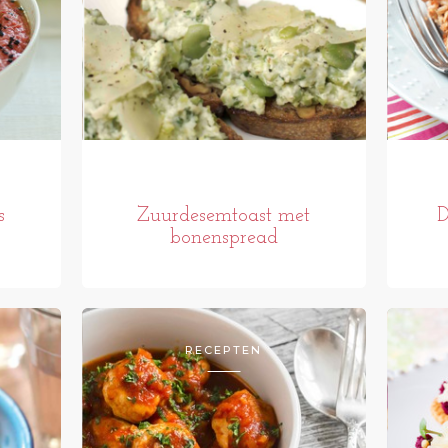
s
Zuurdesemtoast met
D
bonenspread
RECEPTEN