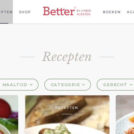
EPTEN
SHOP
BOEKEN
AC
Recepten
MAALTIJD
CATEGORIE
GERECHT
RECEPTEN