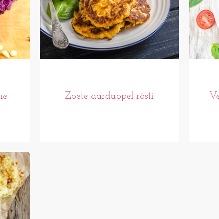
he
Zoete aardappel rösti
Ve