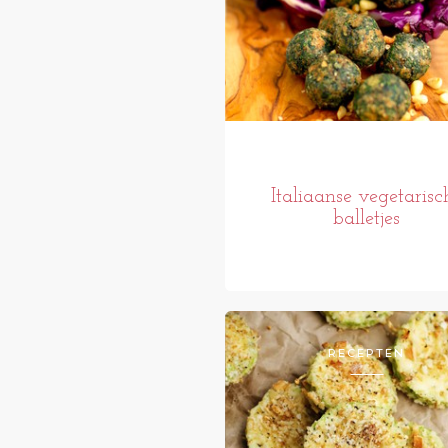
Italiaanse vegetarisc
balletjes
RECEPTEN