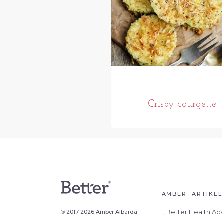
Crispy courgette
AMBER
ARTIKE
., Better Health A
2017-2026 Amber Albarda
®