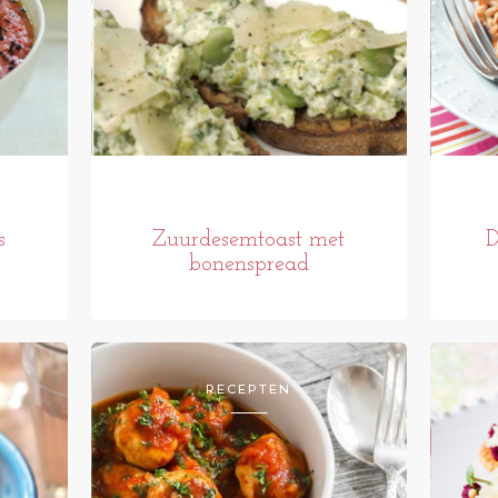
s
Zuurdesemtoast met
D
bonenspread
RECEPTEN