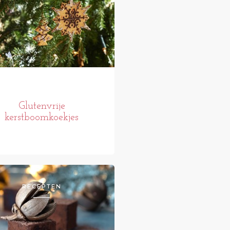
Glutenvrije
kerstboomkoekjes
RECEPTEN