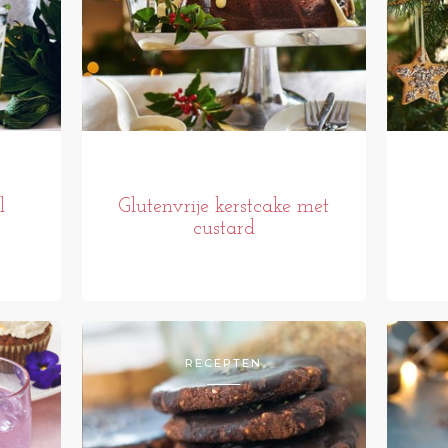
l
Glutenvrije kerstcake met
custard
RECEPTEN