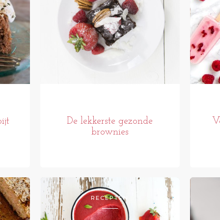
ijt
De lekkerste gezonde
V
brownies
RECEPTEN