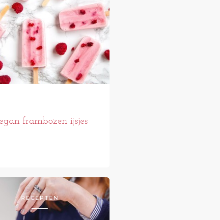
egan frambozen ijsjes
RECEPTEN