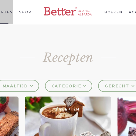
EPTEN
SHOP
BOEKEN
AC
Recepten
MAALTIJD
CATEGORIE
GERECHT
RECEPTEN