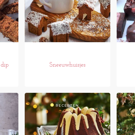
 dip
Sneeuwhuisjes
RECEPTEN