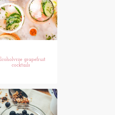
lcoholvrije grapefruit
cocktails
RECEPTEN