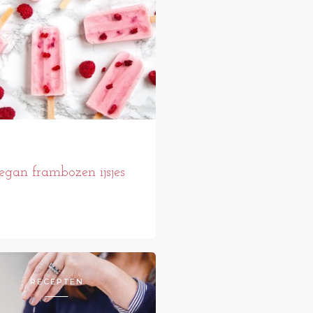
egan frambozen ijsjes
RECEPTEN