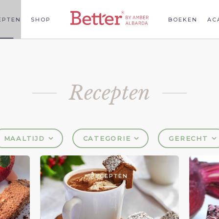
EPTEN
SHOP
BOEKEN
AC
Recepten
MAALTIJD
CATEGORIE
GERECHT
RECEPTEN