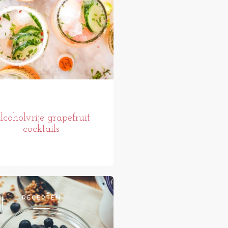
lcoholvrije grapefruit
cocktails
RECEPTEN