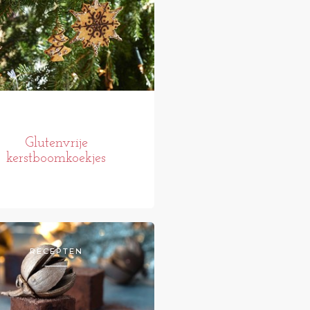
Glutenvrije
kerstboomkoekjes
RECEPTEN