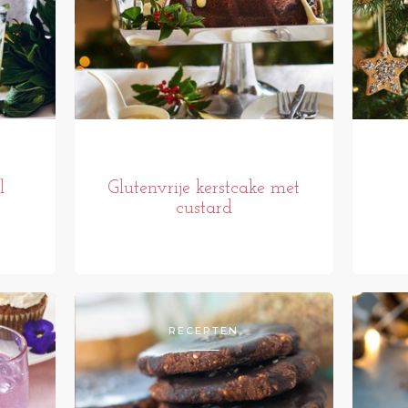
l
Glutenvrije kerstcake met
custard
RECEPTEN