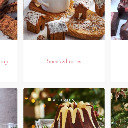
 dip
Sneeuwhuisjes
RECEPTEN