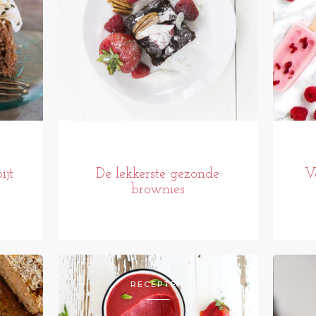
ijt
De lekkerste gezonde
V
brownies
RECEPTEN